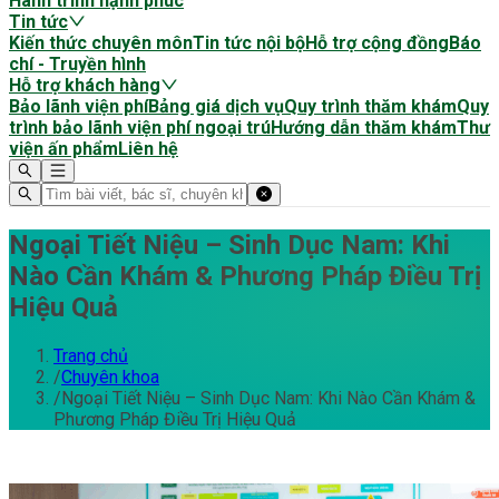
Hành trình hạnh phúc
Tin tức
Kiến thức chuyên môn
Tin tức nội bộ
Hỗ trợ cộng đồng
Báo
chí - Truyền hình
Hỗ trợ khách hàng
Bảo lãnh viện phí
Bảng giá dịch vụ
Quy trình thăm khám
Quy
trình bảo lãnh viện phí ngoại trú
Hướng dẫn thăm khám
Thư
viện ấn phẩm
Liên hệ
Ngoại Tiết Niệu – Sinh Dục Nam: Khi
Nào Cần Khám & Phương Pháp Điều Trị
Hiệu Quả
Trang chủ
/
Chuyên khoa
/
Ngoại Tiết Niệu – Sinh Dục Nam: Khi Nào Cần Khám &
Phương Pháp Điều Trị Hiệu Quả