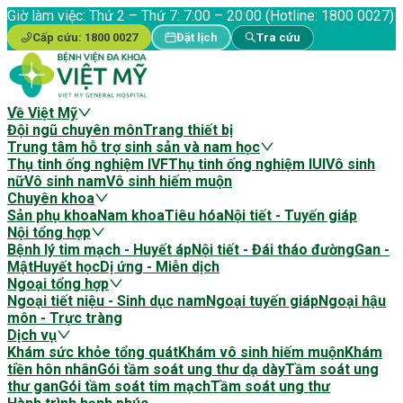
Giờ làm việc:
Thứ 2 – Thứ 7: 7:00 – 20:00 (Hotline: 1800 0027)
Cấp cứu:
1800 0027
Đặt lịch
Tra cứu
Về Việt Mỹ
Đội ngũ chuyên môn
Trang thiết bị
Trung tâm hỗ trợ sinh sản và nam học
Thụ tinh ống nghiệm IVF
Thụ tinh ống nghiệm IUI
Vô sinh
nữ
Vô sinh nam
Vô sinh hiếm muộn
Chuyên khoa
Sản phụ khoa
Nam khoa
Tiêu hóa
Nội tiết - Tuyến giáp
Nội tổng hợp
Bệnh lý tim mạch - Huyết áp
Nội tiết - Đái tháo đường
Gan -
Mật
Huyết học
Dị ứng - Miễn dịch
Ngoại tổng hợp
Ngoại tiết niệu - Sinh dục nam
Ngoại tuyến giáp
Ngoại hậu
môn - Trực tràng
Dịch vụ
Khám sức khỏe tổng quát
Khám vô sinh hiếm muộn
Khám
tiền hôn nhân
Gói tầm soát ung thư dạ dày
Tầm soát ung
thư gan
Gói tầm soát tim mạch
Tầm soát ung thư