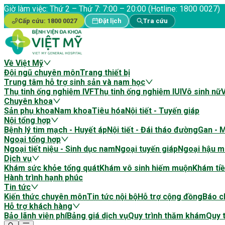
Giờ làm việc:
Thứ 2 – Thứ 7: 7:00 – 20:00 (Hotline: 1800 0027)
Cấp cứu:
1800 0027
Đặt lịch
Tra cứu
Về Việt Mỹ
Đội ngũ chuyên môn
Trang thiết bị
Trung tâm hỗ trợ sinh sản và nam học
Thụ tinh ống nghiệm IVF
Thụ tinh ống nghiệm IUI
Vô sinh nữ
Chuyên khoa
Sản phụ khoa
Nam khoa
Tiêu hóa
Nội tiết - Tuyến giáp
Nội tổng hợp
Bệnh lý tim mạch - Huyết áp
Nội tiết - Đái tháo đường
Gan - 
Ngoại tổng hợp
Ngoại tiết niệu - Sinh dục nam
Ngoại tuyến giáp
Ngoại hậu m
Dịch vụ
Khám sức khỏe tổng quát
Khám vô sinh hiếm muộn
Khám tiề
Hành trình hạnh phúc
Tin tức
Kiến thức chuyên môn
Tin tức nội bộ
Hỗ trợ cộng đồng
Báo ch
Hỗ trợ khách hàng
Bảo lãnh viện phí
Bảng giá dịch vụ
Quy trình thăm khám
Quy t