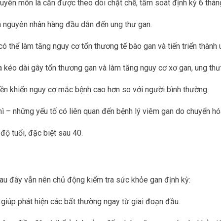
uyên môn là cần được theo dõi chặt chẽ, tầm soát định kỳ 6 thán
là nguyên nhân hàng đầu dẫn đến ung thư gan.
ó thể làm tăng nguy cơ tổn thương tế bào gan và tiến triển thành 
 kéo dài gây tổn thương gan và làm tăng nguy cơ xơ gan, ung thư
yền khiến nguy cơ mắc bệnh cao hơn so với người bình thường.
 – những yếu tố có liên quan đến bệnh lý viêm gan do chuyển hó
độ tuổi, đặc biệt sau 40.
au đây vẫn nên chủ động kiểm tra sức khỏe gan định kỳ:
 giúp phát hiện các bất thường ngay từ giai đoạn đầu.