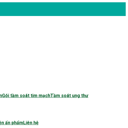
n
Gói tầm soát tim mạch
Tầm soát ung thư
ện ấn phẩm
Liên hệ