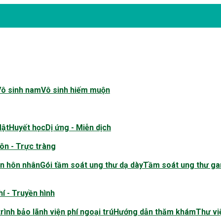
Vô sinh nam
Vô sinh hiếm muộn
Mật
Huyết học
Dị ứng - Miễn dịch
ôn - Trực tràng
n hôn nhân
Gói tầm soát ung thư dạ dày
Tầm soát ung thư ga
í - Truyền hình
rình bảo lãnh viện phí ngoại trú
Hướng dẫn thăm khám
Thư vi