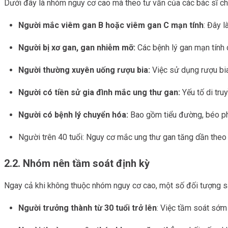
Dưới đây là nhóm nguy cơ cao mà theo tư vấn của các bác sĩ ch
Người mắc viêm gan B hoặc viêm gan C mạn tính
: Đây 
Người bị xơ gan, gan nhiễm mỡ:
Các bệnh lý gan mạn tính c
Người thường xuyên uống rượu bia:
Việc sử dụng rượu bia
Người có tiền sử gia đình mắc ung thư gan:
Yếu tố di tru
Người có bệnh lý chuyển hóa:
Bao gồm tiểu đường, béo phì
Người trên 40 tuổi: Nguy cơ mắc ung thư gan tăng dần theo 
2.2. Nhóm nên tầm soát định kỳ
Ngay cả khi không thuộc nhóm nguy cơ cao, một số đối tượng s
Người trưởng thành từ 30 tuổi trở lên
: Việc tầm soát sớm