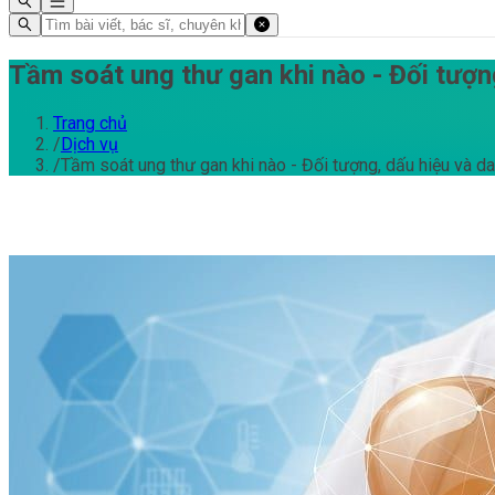
Tầm soát ung thư gan khi nào - Đối tượ
Trang chủ
/
Dịch vụ
/
Tầm soát ung thư gan khi nào - Đối tượng, dấu hiệu và 