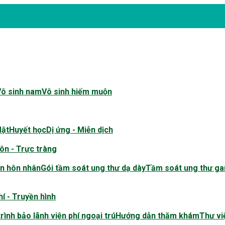
Vô sinh nam
Vô sinh hiếm muộn
Mật
Huyết học
Dị ứng - Miễn dịch
ôn - Trực tràng
n hôn nhân
Gói tầm soát ung thư dạ dày
Tầm soát ung thư ga
í - Truyền hình
rình bảo lãnh viện phí ngoại trú
Hướng dẫn thăm khám
Thư vi