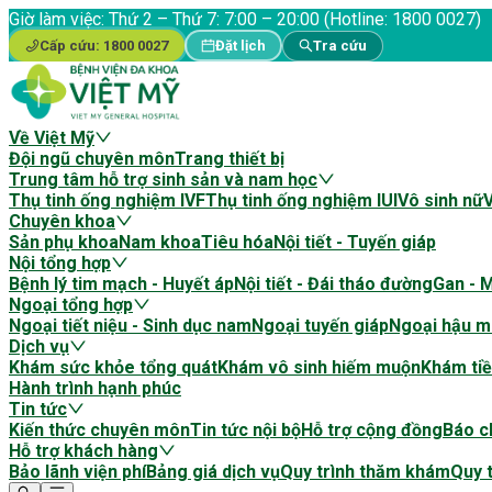
Giờ làm việc:
Thứ 2 – Thứ 7: 7:00 – 20:00 (Hotline: 1800 0027)
Cấp cứu:
1800 0027
Đặt lịch
Tra cứu
Về Việt Mỹ
Đội ngũ chuyên môn
Trang thiết bị
Trung tâm hỗ trợ sinh sản và nam học
Thụ tinh ống nghiệm IVF
Thụ tinh ống nghiệm IUI
Vô sinh nữ
Chuyên khoa
Sản phụ khoa
Nam khoa
Tiêu hóa
Nội tiết - Tuyến giáp
Nội tổng hợp
Bệnh lý tim mạch - Huyết áp
Nội tiết - Đái tháo đường
Gan - 
Ngoại tổng hợp
Ngoại tiết niệu - Sinh dục nam
Ngoại tuyến giáp
Ngoại hậu m
Dịch vụ
Khám sức khỏe tổng quát
Khám vô sinh hiếm muộn
Khám tiề
Hành trình hạnh phúc
Tin tức
Kiến thức chuyên môn
Tin tức nội bộ
Hỗ trợ cộng đồng
Báo ch
Hỗ trợ khách hàng
Bảo lãnh viện phí
Bảng giá dịch vụ
Quy trình thăm khám
Quy t