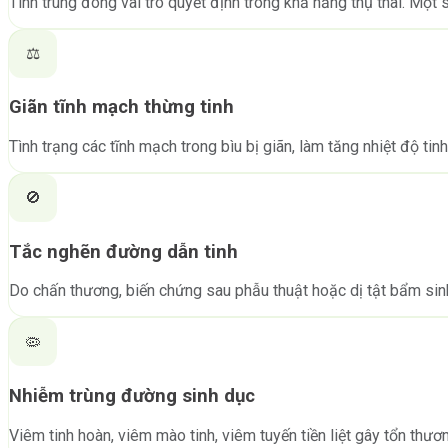
Tinh trùng đóng vai trò quyết định trong khả năng thụ thai. Một
⚖️
Giãn tĩnh mạch thừng tinh
Tình trạng các tĩnh mạch trong bìu bị giãn, làm tăng nhiệt độ tin
🚫
Tắc nghẽn đường dẫn tinh
Do chấn thương, biến chứng sau phẫu thuật hoặc dị tật bẩm sinh 
🦠
Nhiễm trùng đường sinh dục
Viêm tinh hoàn, viêm mào tinh, viêm tuyến tiền liệt gây tổn thư