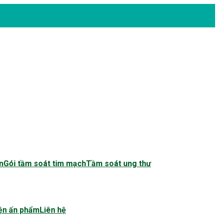
n
Gói tầm soát tim mạch
Tầm soát ung thư
ện ấn phẩm
Liên hệ